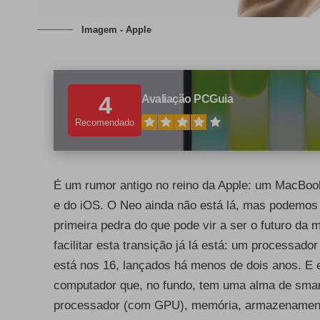
Imagem - Apple
4
Avaliação PCGuia
Recomendado
É um rumor antigo no reino da Apple: um MacBoo
e do iOS. O Neo ainda não está lá, mas podemos 
primeira pedra do que pode vir a ser o futuro d
facilitar esta transição já lá está: um processad
está nos 16, lançados há menos de dois anos. E
computador que, no fundo, tem uma alma de smar
processador (com GPU), memória, armazenamento.