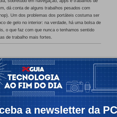
-dia, sobretudo em navegação, apps e trabalhos de
im, dá conta de alguns trabalhos pesados com
hop). Um dos problemas dos portáteis costuma ser
o de gelo no interior: na verdade, há uma bolsa de
sis, o que faz com que nunca o tenhamos sentido
s de trabalho mais fortes.
icidade -
ceba a newsletter da P