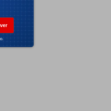
ver
o.