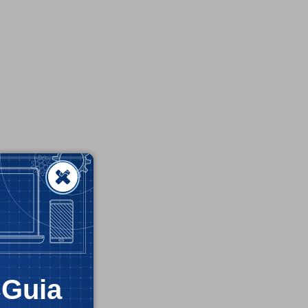
CGuia