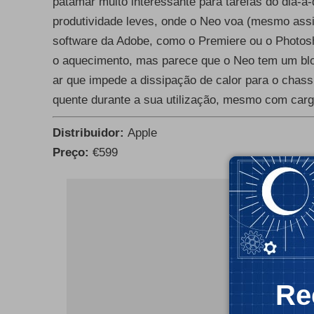
patamar muito interessante para tarefas do dia-a
produtividade leves, onde o Neo voa (mesmo ass
software da Adobe, como o Premiere ou o Photos
o aquecimento, mas parece que o Neo tem um bloc
ar que impede a dissipação de calor para o chas
quente durante a sua utilização, mesmo com carga
Distribuidor:
Apple
Preço:
€599
- Publ
Re