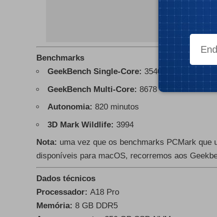
Benchmarks
GeekBench Single-Core:
3540
GeekBench Multi-Core:
8678
Autonomia:
820 minutos
3D Mark Wildlife:
3994
Nota:
uma vez que os benchmarks PCMark que u
disponíveis para macOS, recorremos aos Geekbe
Dados técnicos
Processador:
A18 Pro
Memória:
8 GB DDR5