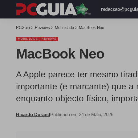
redaccao@pcguia
PCGuia
>
Reviews
>
Mobilidade
>
MacBook Neo
MOBILIDADE
REVIEWS
MacBook Neo
A Apple parece ter mesmo tirad
importante (e marcante) que a
enquanto objecto físico, impor
Ricardo Durand
Publicado em 24 de Maio, 2026