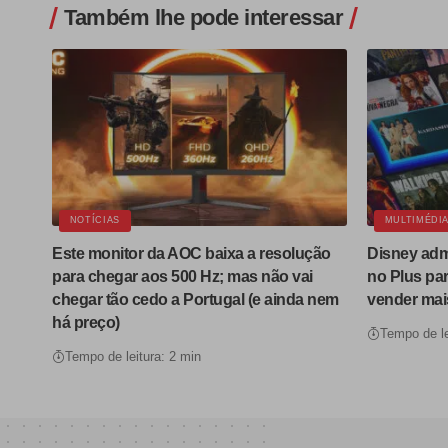
Também lhe pode interessar
NOTÍCIAS
MULTIMÉDI
Este monitor da AOC baixa a resolução
Disney admi
para chegar aos 500 Hz; mas não vai
no Plus par
chegar tão cedo a Portugal (e ainda nem
vender mai
há preço)
Tempo de le
Tempo de leitura: 2 min