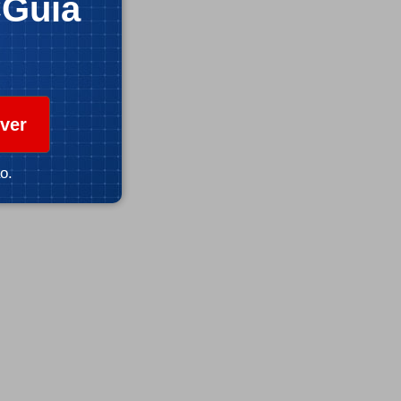
CGuia
ver
o.