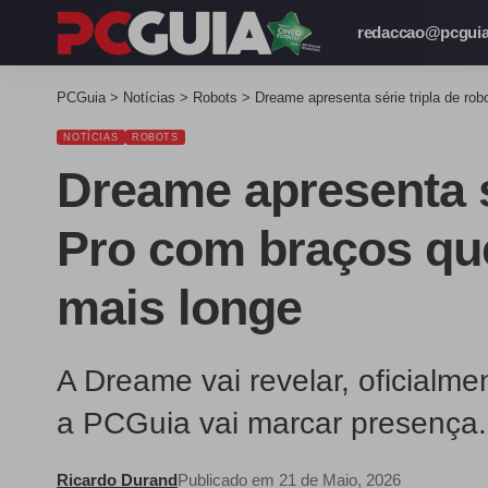
redaccao@pcguia
PCGuia
>
Notícias
>
Robots
>
Dreame apresenta série tripla de ro
NOTÍCIAS
ROBOTS
Dreame apresenta s
Pro com braços qu
mais longe
A Dreame vai revelar, oficialm
a PCGuia vai marcar presença.
Ricardo Durand
Publicado em 21 de Maio, 2026