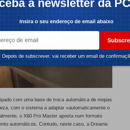
ceba a newsletter da P
Insira o seu endereço de email abaixo
Subscre
Depois de subscrever, vai receber um email de confirmaçã
quipado com uma base de troca automática de mopas
peza, com o sistema a adaptar «automaticamente o
inalmente, o X60 Pro Master aposta num formato
nto automáticos. Contudo, neste caso, a Dreame