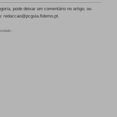
egoria, pode deixar um comentário no artigo, ou
o:
redaccao@pcguia.fidemo.pt
.
icidade -