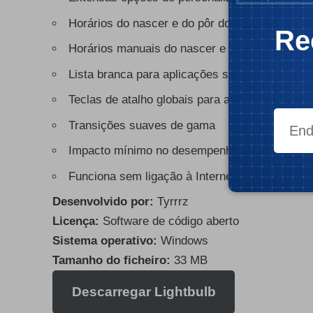
Horários do nascer e do pôr do sol baseados n
Re
Horários manuais do nascer e do pôr do sol
Lista branca para aplicações sensíveis à cor
Teclas de atalho globais para ajustes rápidos
Transições suaves de gama
Impacto mínimo no desempenho
Funciona sem ligação à Internet
Desenvolvido por:
Tyrrrz
Licença:
Software de código aberto
Sistema operativo:
Windows
Tamanho do ficheiro:
33 MB
Descarregar Lightbulb