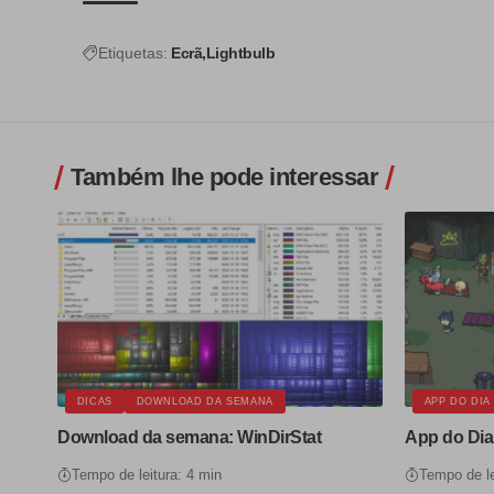
Etiquetas:
Ecrã
Lightbulb
Também lhe pode interessar
DICAS
DOWNLOAD DA SEMANA
APP DO DIA
Download da semana: WinDirStat
App do Dia
Tempo de leitura: 4 min
Tempo de le