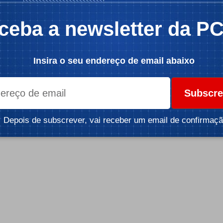
a localização
ceba a newsletter da P
Insira o seu endereço de email abaixo
 no momento
Subscre
Depois de subscrever, vai receber um email de confirmaçã