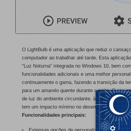
O LightBulb é uma aplicação que reduz o cansaço
computador ao trabalhar até tarde. Esta aplicaçã
“Luz Noturna” integrada no Windows 10, bem com
funcionalidades adicionais e uma melhor personal
continuamente o gama, fazendo a transição da tem
para um amarelo quente durante a noite. O seu pri
de luz do ambiente circundante, à luz solar durante
tem um impacto mínimo no desempenho e oferece
Funcionalidades principais:
- Publ
Extensas opções de personalização