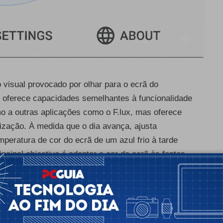
 visual provocado por olhar para o ecrã do
o oferece capacidades semelhantes à funcionalidade
o a outras aplicações como o F.lux, mas oferece
ização. À medida que o dia avança, ajusta
peratura de cor do ecrã de um azul frio à tarde
ncipal objectivo é adaptar a cor do ecrã às fontes
 o dia e à luz artificial durante a noite. O LightBulb
 muitas opções de personalização.
icidade -