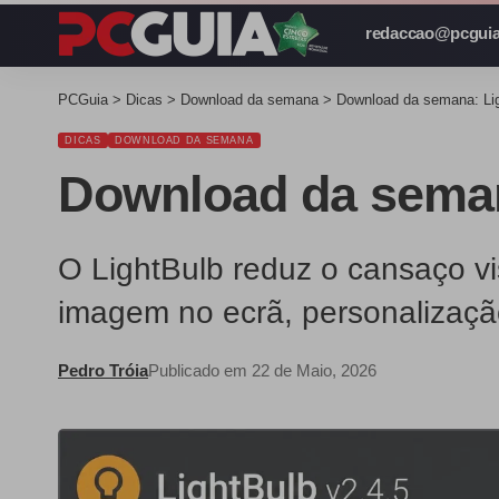
redaccao@pcguia
PCGuia
>
Dicas
>
Download da semana
>
Download da semana: Lig
DICAS
DOWNLOAD DA SEMANA
Download da seman
O LightBulb reduz o cansaço vi
imagem no ecrã, personalizaç
Pedro Tróia
Publicado em 22 de Maio, 2026