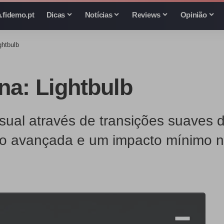
.fidemo.pt
Dicas
Notícias
Reviews
Opinião
htbulb
a: Lightbulb
sual através de transições suaves 
ão avançada e um impacto mínimo