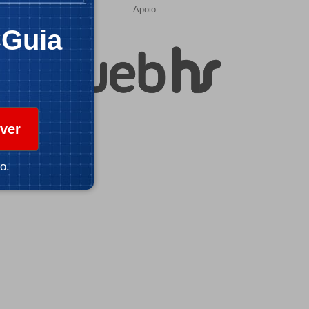
Apoio
CGuia
ver
o.