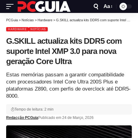
Aa
PCGuia
>
Notícias
>
Hardware
>
G.SKILL actualiza kits DDR5 com suporte Intel XMP 3.0 para nova geração Core Ultra
HARDWARE
NOTÍCIAS
G.SKILL actualiza kits DDR5 com
suporte Intel XMP 3.0 para nova
geração Core Ultra
Estas memórias passam a garantir compatibilidade
com processadores Intel Core Ultra 200S Plus e
plataformas Z890, com perfis de overclock até DDR5-
8000.
Tempo de leitura: 2 min
Redacção PCGuia
Publicado em 24 de Março, 2026