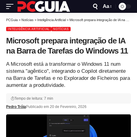
Aa
PCGuia
>
Notícias
>
Inteligência Artificial
>
Microsoft prepara integração de IA na Barra de Tarefas do Windows 11
INTELIGÊNCIA ARTIFICIAL
NOTÍCIAS
Microsoft prepara integração de IA
na Barra de Tarefas do Windows 11
A Microsoft está a transformar o Windows 11 num
sistema "agêntico", integrando o Copilot diretamente
na Barra de Tarefas e no Explorador de Ficheiros para
aumentar a produtividade.
Tempo de leitura: 7 min
Pedro Tróia
Publicado em 20 de Fevereiro, 2026