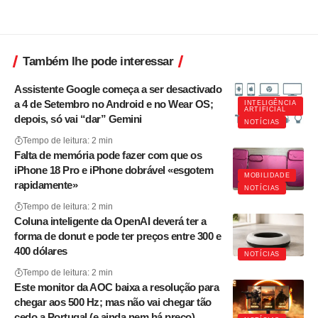
Também lhe pode interessar
Assistente Google começa a ser desactivado
a 4 de Setembro no Android e no Wear OS;
INTELIGÊNCIA
ARTIFICIAL
depois, só vai “dar” Gemini
NOTÍCIAS
Tempo de leitura: 2 min
Falta de memória pode fazer com que os
iPhone 18 Pro e iPhone dobrável «esgotem
MOBILIDADE
rapidamente»
NOTÍCIAS
Tempo de leitura: 2 min
Coluna inteligente da OpenAI deverá ter a
forma de donut e pode ter preços entre 300 e
400 dólares
NOTÍCIAS
Tempo de leitura: 2 min
Este monitor da AOC baixa a resolução para
chegar aos 500 Hz; mas não vai chegar tão
cedo a Portugal (e ainda nem há preço)