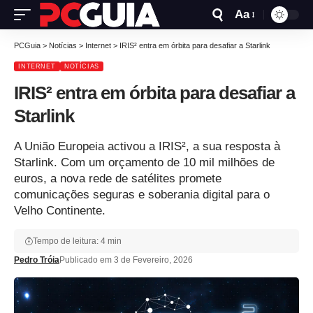
Aa
PCGuia
>
Notícias
>
Internet
>
IRIS² entra em órbita para desafiar a Starlink
INTERNET
NOTÍCIAS
IRIS² entra em órbita para desafiar a
Starlink
A União Europeia activou a IRIS², a sua resposta à
Starlink. Com um orçamento de 10 mil milhões de
euros, a nova rede de satélites promete
comunicações seguras e soberania digital para o
Velho Continente.
Tempo de leitura: 4 min
Pedro Tróia
Publicado em 3 de Fevereiro, 2026