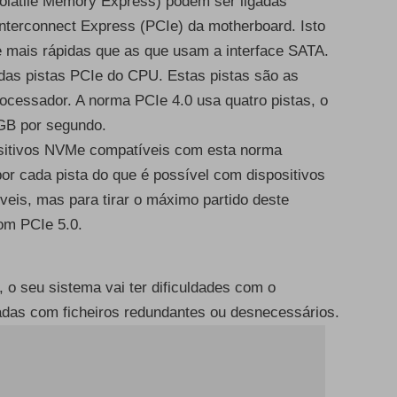
olatile Memory Express) podem ser ligadas
Interconnect Express (PCIe) da motherboard. Isto
 mais rápidas que as que usam a interface SATA.
das pistas PCIe do CPU. Estas pistas são as
processador. A norma PCIe 4.0 usa quatro pistas, o
GB por segundo.
ositivos NVMe compatíveis com esta norma
r cada pista do que é possível com dispositivos
veis, mas para tirar o máximo partido deste
om PCIe 5.0.
o seu sistema vai ter dificuldades com o
das com ficheiros redundantes ou desnecessários.