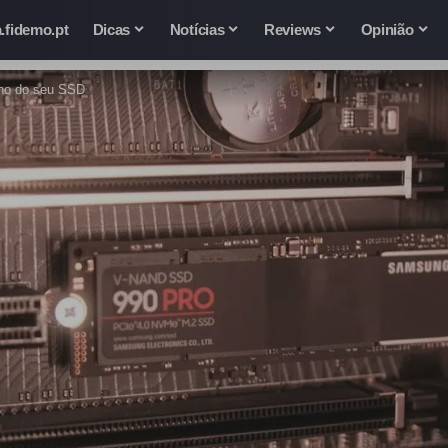
.fidemo.pt
Dicas
Notícias
Reviews
Opinião
ho do seu SSD