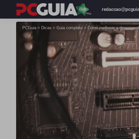
redaccao@pcguia
PCGuia
>
Dicas
>
Guia completo
>
Como melhorar o desempen