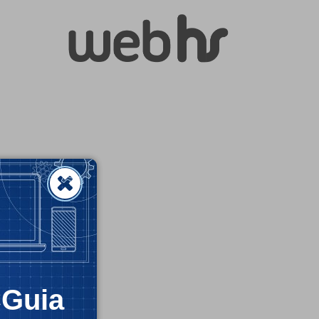
CGuia