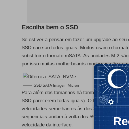
Escolha bem o SSD
Se estiver a pensar em fazer um upgrade ao seu 
SSD não são todos iguais. Muitos usam o formato
substituir o formato mSATA. As unidades M.2 sã
por isso muitas motherboards modernas são com
SSD SATA Imagem Micron
Para além dos tamanhos há também diferenças nas
SSD parecerem todas iguais). O M.2 SATA usam 
velocidades semelhantes às dos SSD SATA de 2,5 
sequenciais andam à volta dos 550 e os 600 MB p
Re
velocidade da interface.