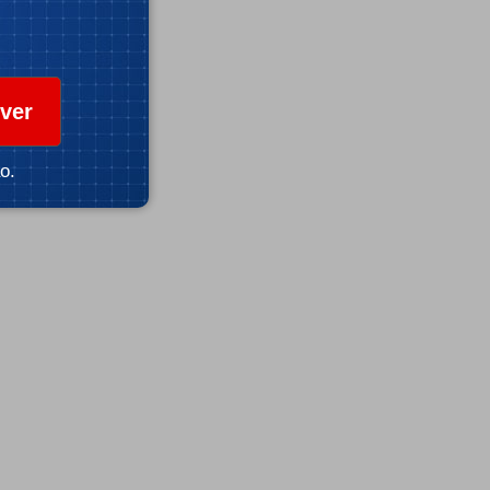
ver
o.