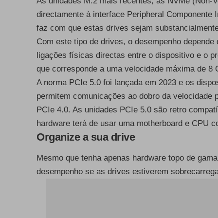
As unidades M.2 mais recentes, as NVMe (Non-V
directamente à interface Peripheral Componente 
faz com que estas drives sejam substancialmente
Com este tipo de drives, o desempenho depende 
ligações físicas directas entre o dispositivo e o 
que corresponde a uma velocidade máxima de 8 
A norma PCIe 5.0 foi lançada em 2023 e os disp
permitem comunicações ao dobro da velocidade po
PCIe 4.0. As unidades PCIe 5.0 são retro compatí
hardware terá de usar uma motherboard e CPU c
Organize a sua drive
Mesmo que tenha apenas hardware topo de gama, 
desempenho se as drives estiverem sobrecarrega