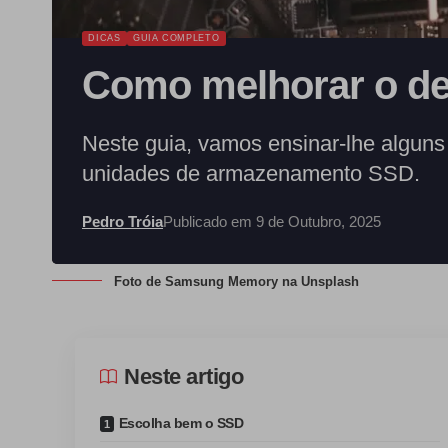
DICAS
GUIA COMPLETO
Como melhorar o d
Neste guia, vamos ensinar-lhe algun
unidades de armazenamento SSD.
Pedro Tróia
Publicado em 9 de Outubro, 2025
Foto de
Samsung Memory
na
Unsplash
Neste artigo
Escolha bem o SSD