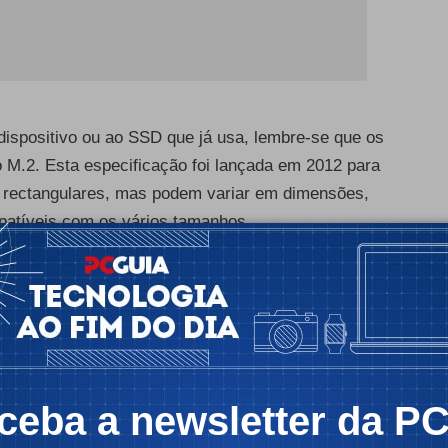
dispositivo ou ao SSD que já usa, lembre-se que os
 M.2. Esta especificação foi lançada em 2012 para
o rectangulares, mas podem variar em dimensões,
patíveis com os vários tamanhos.
 interfaces utilizadas (apesar das ligações destes
uma interface SATA e conseguem atingir
polegadas. As velocidades de leitura e escrita
or segundo, isto deve-se às limitações de
ceba a newsletter da P