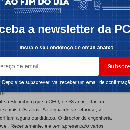
 a adopção de processadores desenhados
linha Mac e o lançamento do Apple Vision Pro.
ercado emergente de dispositivos de realidade
ceba a newsletter da P
 com um preço de 3.500 dólares, o que o colocou
nal. Para além do seu tamanho, a maior crítica
almente úteis.
Insira o seu endereço de email abaixo
está a desenvolver um novo modelo que poderá ser
série M e capacidades de Apple Intelligence.
Subscre
ressou entusiasmo com as próximas actualizações
funcionalidade de navegação na internet a três
Depois de subscrever, vai receber um email de confirmaçã
as desenvolvam experiências espaciais únicas,
TE.
te à Bloomberg
que o CEO, de 63 anos, planeia
os mais três anos. Se e quando se reformar, a
erfilam alguns candidatos. O director de engenharia
ável. Recentemente, ele tem apresentado vários