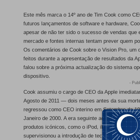
Este mês marca o 14º ano de Tim Cook como CEO
futuros lançamentos de software e hardware, Coo
apesar de não ter sido o sucesso de vendas que e
mercado e fontes internas tentam prever quem p
Os comentários de Cook sobre o Vision Pro, um 
feitos durante a
apresentação de resultados da A
falou sobre a próxima actualização do sistema op
dispositivo.
- Publ
Cook assumiu o cargo de CEO da Apple imediata
Agosto de 2011 — dois meses antes da sua morte
regressou como CEO interino em Setembro de 19
Janeiro de 2000. A era seguinte ao regresso de 
produtos icónicos, como o iPod, iPhone, iPad, M
supervisionou a introdução de tecnologias weara