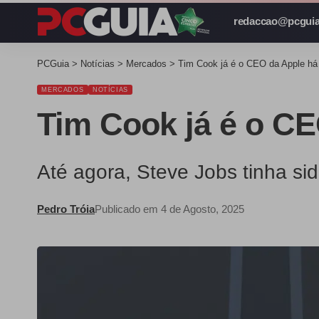
redaccao@pcguia
PCGuia
>
Notícias
>
Mercados
>
Tim Cook já é o CEO da Apple há
MERCADOS
NOTÍCIAS
Tim Cook já é o C
Até agora, Steve Jobs tinha s
Pedro Tróia
Publicado em 4 de Agosto, 2025