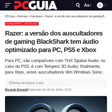
Aa
PCGuia
>
Notícias
>
Hardware
>
Razer: a versão dos auscultadores de gaming BlackShark tem áudio optimizado para PC, PS5 e Xbox
HARDWARE
NOTÍCIAS
Razer: a versão dos auscultadores
de gaming BlackShark tem áudio
optimizado para PC, PS5 e Xbox
Para PC, são compatíveis com THX Spatial Audio; no
caso da PS5, é com Tempest 3D Audio; finalmente,
para Xbox, estes auscultadores têm Windows Sonic.
Tempo de leitura: 2 min
Ricardo Durand
Publicado em 30 de Julho, 2025