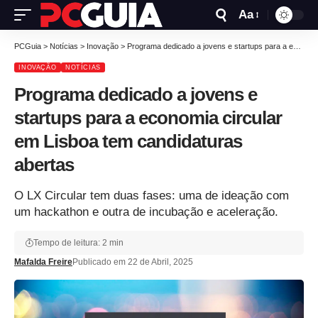
Aa
PCGuia
>
Notícias
>
Inovação
>
Programa dedicado a jovens e startups para a economia circular em Lisboa tem candidaturas abertas
INOVAÇÃO
NOTÍCIAS
Programa dedicado a jovens e
startups para a economia circular
em Lisboa tem candidaturas
abertas
O LX Circular tem duas fases: uma de ideação com
um hackathon e outra de incubação e aceleração.
Tempo de leitura: 2 min
Mafalda Freire
Publicado em 22 de Abril, 2025