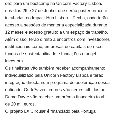
dez
para um
b
ootcamp
na Unicorn Factory Lisboa,
nos dias 26 e 27 de Junho, que serão posteriormente
incubadas no Impact Hub Lisbon
–
Penha, onde terão
acesso a sessões de
mentoria especializada durante
12 mese
s e
acesso gratuito a um espaço de
trabalho
.
Além disso, terão direito a encontros com investidores
institucionais como, empresas de capitais
de
risco,
fundos
de
sustentabilidade
e
fundações
e
angel
investors.
Os
finalistas
vão
também
receber
acompanhamento
individualizado
pela
Unicorn
Factory
Lisboa
e
terão
integração directa num programa de aceleração dessa
entidade. Os três vencedores vão ser escolhidos
no
Demo
Day e vão receber
um prémio
financeiro total
de 20 mil euros.
O projeto
LX
Circular
é financiado pela Portugal