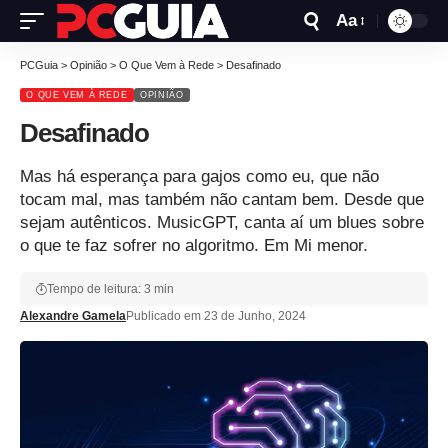
Aa
PCGuia
>
Opinião
>
O Que Vem à Rede
>
Desafinado
O QUE VEM À REDE
OPINIÃO
Desafinado
Mas há esperança para gajos como eu, que não
tocam mal, mas também não cantam bem. Desde que
sejam autênticos. MusicGPT, canta aí um blues sobre
o que te faz sofrer no algoritmo. Em Mi menor.
Tempo de leitura: 3 min
Alexandre Gamela
Publicado em 23 de Junho, 2024