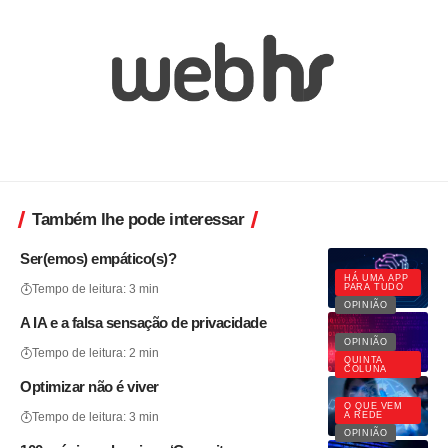
Também lhe pode interessar
Ser(emos) empático(s)?
HÁ UMA APP
PARA TUDO
Tempo de leitura: 3 min
OPINIÃO
A IA e a falsa sensação de privacidade
OPINIÃO
Tempo de leitura: 2 min
QUINTA
COLUNA
Optimizar não é viver
O QUE VEM
À REDE
Tempo de leitura: 3 min
OPINIÃO