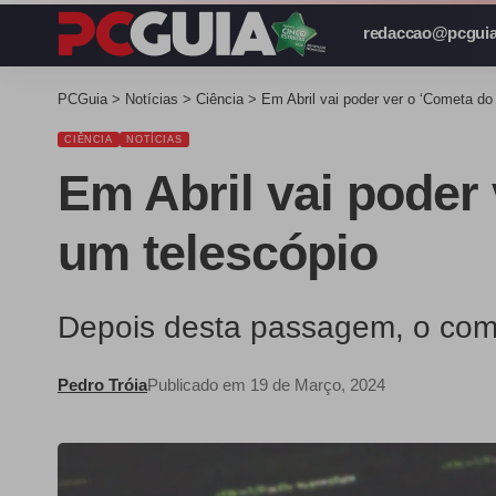
redaccao@pcguia
PCGuia
>
Notícias
>
Ciência
>
Em Abril vai poder ver o ‘Cometa do
CIÊNCIA
NOTÍCIAS
Em Abril vai poder
um telescópio
Depois desta passagem, o come
Pedro Tróia
Publicado em 19 de Março, 2024