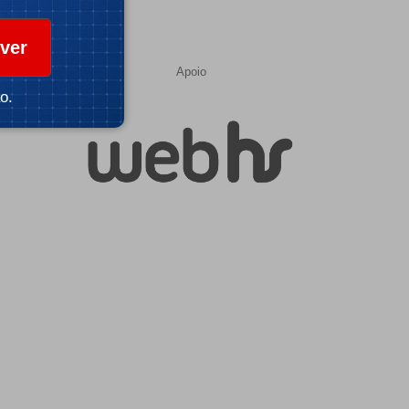
ver
Apoio
o.