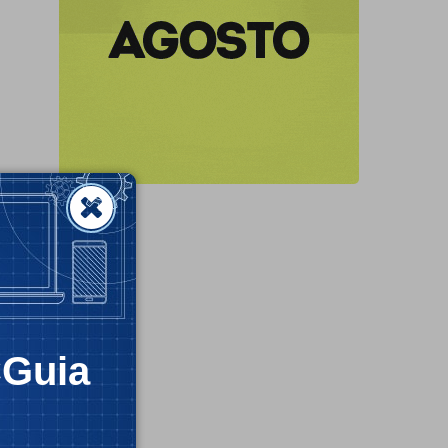
CGuia