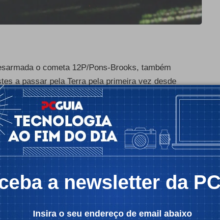
a desarmada o cometa 12P/Pons-Brooks, também
tes a passar pela Terra pela primeira vez desde
quem tiver um telescópio.
ânico’. Isto quer dizer que pode sofrer erupções
rio Olivar em Espanha e do Virtual Telescope
ões no ano passado quando o 12P/Pons-Brooks
magens do
Virtual Telescope Project mostram
, foram
rma de meia-lua, o que lhe valeu a alcunha de
ceba a newsletter da P
s com a forma da Millenium Falcon, a famosa
icidade -
Insira o seu endereço de email abaixo
ido como o cometa Halley, este corpo celeste