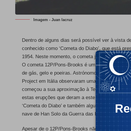
Imagem - Juan lacruz
Dentro de alguns dias será possível ver à vist
conhecido como ‘Cometa do Diabo’, que está pres
1954. Neste momento, o cometa já é visível para 
O cometa 12P/Pons-Brooks é um cometa ‘crio vulc
de gás, gelo e poeiras. Astrónomos do Observató
Project em Itália observaram uma dessas erupç
começou a sua aproximação à Terra. Como as i
estas erupções que deram a este cometa a sua fo
Re
‘Cometa do Diabo’ e também algumas comparaçõe
nave de Han Solo da Guerra das Estrela.
- Publ
Apesar de o 12P/Pons-Brooks não ser tão conhec