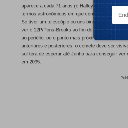
aparece a cada 71 anos (o Halley aparece a cada
termos astronómicos em que centenas ou milhar
Se tiver um telescópio ou uns binóculos, quem es
ver o 12P/Pons-Brooks ao fim do dia na direcçã
ao periélio, ou o ponto mais próximo do Sol da su
anteriores e posteriores, o comete deve ser visí
sul terá de esperar até Junho para conseguir ver 
em 2095.
- Publ