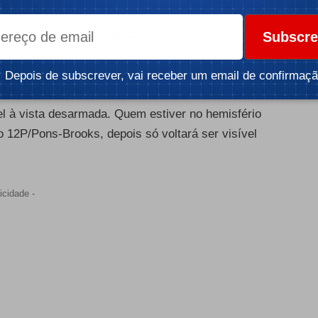
 76 anos). Isto é considerado um período curto em
es de anos são considerados pouco tempo.
Subscre
tiver neste momento no hemisfério norte já pode
o oeste. É esperado que o 12P/Pons-Brooks chegue
Depois de subscrever, vai receber um email de confirmaçã
a órbita, a 21 de Abril. Nos dias imediatamente
vel à vista desarmada. Quem estiver no hemisfério
o 12P/Pons-Brooks, depois só voltará ser visível
icidade -