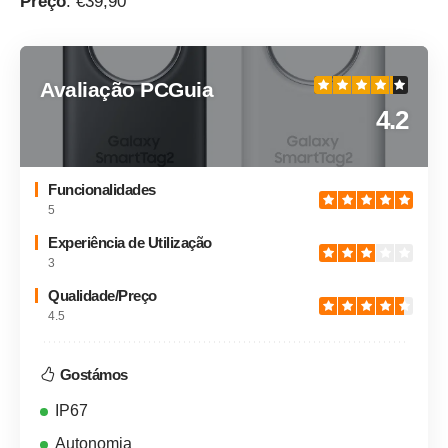
Preço
: €39,90
Avaliação PCGuia
4.2
Funcionalidades
5
Experiência de Utilização
3
Qualidade/Preço
4.5
Gostámos
IP67
Autonomia