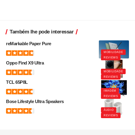
Também lhe pode interessar
reMarkable Paper Pure
MOBILIDADE
REVIEWS
Oppo Find X9 Ultra
MOBILIDADE
REVIEWS
TCL 65P8L
IMAGEM
REVIEWS
Bose Lifestyle Ultra Speakers
ÁUDIO
REVIEWS