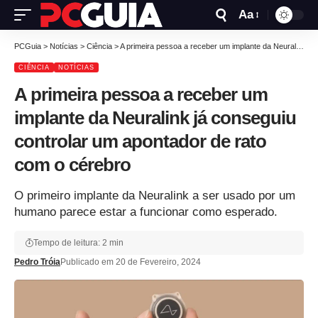
Aa
PCGuia
>
Notícias
>
Ciência
>
A primeira pessoa a receber um implante da Neuralink já conseguiu controlar um apontador de rato com o cérebro
CIÊNCIA
NOTÍCIAS
A primeira pessoa a receber um
implante da Neuralink já conseguiu
controlar um apontador de rato
com o cérebro
O primeiro implante da Neuralink a ser usado por um
humano parece estar a funcionar como esperado.
Tempo de leitura: 2 min
Pedro Tróia
Publicado em 20 de Fevereiro, 2024