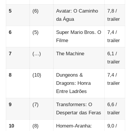
5
(6)
Avatar: O Caminho
7,8
/
da Água
trailer
6
(5)
Super Mario Bros. O
7,4
/
Filme
trailer
7
(…)
The Machine
6,1
/
trailer
8
(10)
Dungeons &
7,4
/
Dragons: Honra
trailer
Entre Ladrões
9
(7)
Transformers: O
6,6
/
Despertar das Feras
trailer
10
(8)
Homem-Aranha:
9,0
/