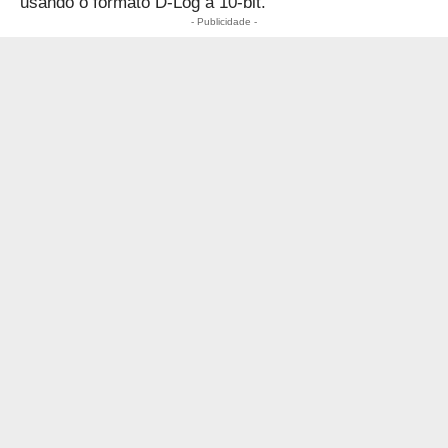
usando o formato D-Log a 10-bit.
- Publicidade -