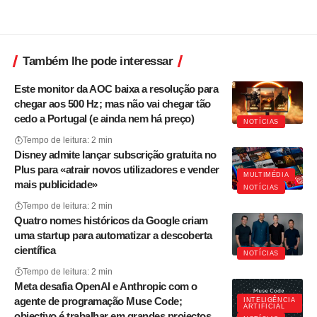
Também lhe pode interessar
Este monitor da AOC baixa a resolução para
chegar aos 500 Hz; mas não vai chegar tão
cedo a Portugal (e ainda nem há preço)
NOTÍCIAS
Tempo de leitura: 2 min
Disney admite lançar subscrição gratuita no
Plus para «atrair novos utilizadores e vender
MULTIMÉDIA
mais publicidade»
NOTÍCIAS
Tempo de leitura: 2 min
Quatro nomes históricos da Google criam
uma startup para automatizar a descoberta
científica
NOTÍCIAS
Tempo de leitura: 2 min
Meta desafia OpenAI e Anthropic com o
agente de programação Muse Code;
INTELIGÊNCIA
ARTIFICIAL
objectivo é trabalhar em grandes projectos