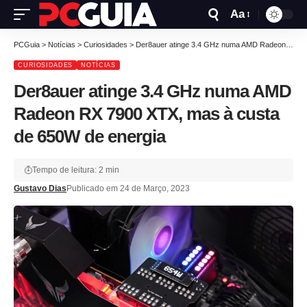
Aa
PCGuia
>
Notícias
>
Curiosidades
>
Der8auer atinge 3.4 GHz numa AMD Radeon RX 7900 XTX, mas à custa de 650W de energia
CURIOSIDADES
NOTÍCIAS
Der8auer atinge 3.4 GHz numa AMD
Radeon RX 7900 XTX, mas à custa
de 650W de energia
Tempo de leitura: 2 min
Gustavo Dias
Publicado em 24 de Março, 2023