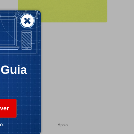
CGuia
ver
o.
Apoio