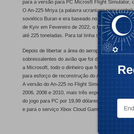
para a versão para PC Microsft Flight Simulator,
O An-225 Mriya (a palavra ucraniana para sonho),
soviético Buran e era baseado no Antonov An-124
de Kyiv em Fevereiro de 2022, o Mriya era o mai
até 225 toneladas. Para tal tinha seis reactores
- Publ
Depois de libertar a área do aeroporto, a Ucrânia
sobressalentes do avião que foi destruído e uma 
Re
a Microsoft
, todo o dinheiro que for angariado pe
para esforço de reconstrução do An-225.
A versão do An-225 no Flight Simulator, vai ter 
2006, 2008 e 2010, mais três específicos do Flight
do jogo para PC por 19,99 dólares. O avião vai c
e para o serviço Xbox Cloud Gaming no final de 
- Publ