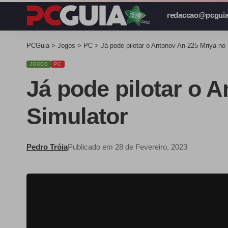
redaccao@pcguia
PCGuia
>
Jogos
>
PC
>
Já pode pilotar o Antonov An-225 Mriya no 
JOGOS
PC
Já pode pilotar o A
Simulator
Pedro Tróia
Publicado em 28 de Fevereiro, 2023