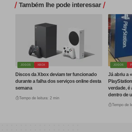
Também lhe pode interessar
JOGOS
XBOX
JOGOS
P
Discos da Xbox deviam ter funcionado
Já abriu a «
durante a falha dos serviços online desta
PlayStation
semana
verdade, é 
dentro de u
Tempo de leitura: 2 min
Tempo de le