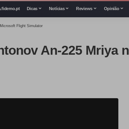
.fidemo.pt
Dicas
Notícias
Reviews
Opinião
Microsoft Flight Simulator
ntonov An-225 Mriya n