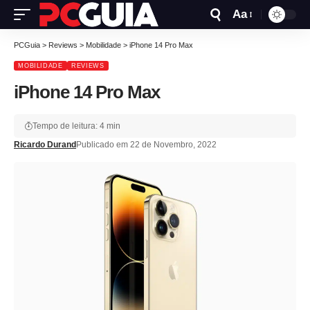
Aa
PCGuia
>
Reviews
>
Mobilidade
>
iPhone 14 Pro Max
MOBILIDADE
REVIEWS
iPhone 14 Pro Max
Tempo de leitura: 4 min
Ricardo Durand
Publicado em 22 de Novembro, 2022