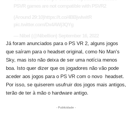
PSVR games are not compatible with PSVR2
(Around 29:10)
https://t.co/4BBjwlwitR
pic.twitter.com/Dx4AWj3QYg
— Nibel (@Nibellion)
September 16, 2022
Já foram anunciados para o PS VR 2, alguns jogos
que saíram para o headset original, como No Man’s
Sky, mas isto não deixa de ser uma notícia menos
boa. Isto quer dizer que os jogadores não vão pode
aceder aos jogos para o PS VR com o novo headset.
Por isso, se quiserem usufruir dos jogos mais antigos,
terão de ter à mão o hardware antigo.
- Publicidade -