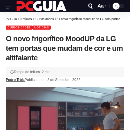
Aa
PCGuia
>
Notícias
>
Curiosidades
>
O novo frigorífico MoodUP da LG tem portas que mudam de cor e um altifalante
CURIOSIDADES
NOTÍCIAS
O novo frigorífico MoodUP da LG
tem portas que mudam de cor e um
altifalante
Tempo de leitura: 2 min
Pedro Tróia
Publicado em 2 de Setembro, 2022