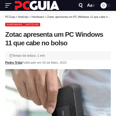
Aa
PCGuia
>
Notícias
>
Hardware
>
Zotac apresenta um PC Windows 11 que cabe no bolso
HARDWARE
NOTÍCIAS
Zotac apresenta um PC Windows
11 que cabe no bolso
Tempo de leitura: 1 min
Pedro Tróia
Publicado em 26 de Maio, 2022