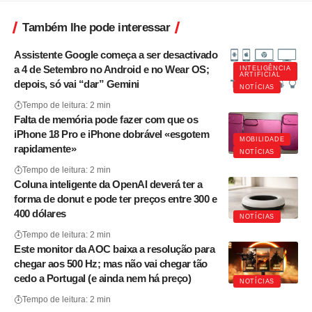
Também lhe pode interessar
Assistente Google começa a ser desactivado
a 4 de Setembro no Android e no Wear OS;
INTELIGÊNCIA
ARTIFICIAL
depois, só vai “dar” Gemini
NOTÍCIAS
Tempo de leitura: 2 min
Falta de memória pode fazer com que os
iPhone 18 Pro e iPhone dobrável «esgotem
MOBILIDADE
rapidamente»
NOTÍCIAS
Tempo de leitura: 2 min
Coluna inteligente da OpenAI deverá ter a
forma de donut e pode ter preços entre 300 e
400 dólares
NOTÍCIAS
Tempo de leitura: 2 min
Este monitor da AOC baixa a resolução para
chegar aos 500 Hz; mas não vai chegar tão
cedo a Portugal (e ainda nem há preço)
NOTÍCIAS
Tempo de leitura: 2 min