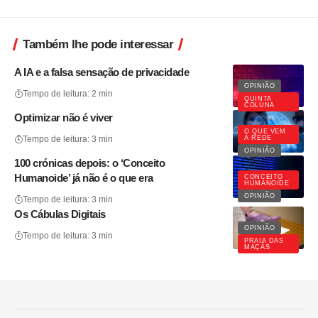
Também lhe pode interessar
A IA e a falsa sensação de privacidade
OPINIÃO
Tempo de leitura: 2 min
QUINTA
COLUNA
Optimizar não é viver
O QUE VEM
À REDE
Tempo de leitura: 3 min
OPINIÃO
100 crónicas depois: o ‘Conceito
Humanoide’ já não é o que era
CONCEITO
HUMANOIDE
OPINIÃO
Tempo de leitura: 3 min
Os Cábulas Digitais
OPINIÃO
Tempo de leitura: 3 min
PRAIA DAS
MAÇÃS