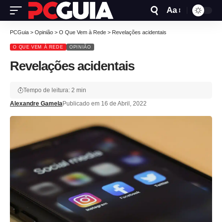
Aa
PCGuia
>
Opinião
>
O Que Vem à Rede
>
Revelações acidentais
O QUE VEM À REDE
OPINIÃO
Revelações acidentais
Tempo de leitura: 2 min
Alexandre Gamela
Publicado em 16 de Abril, 2022