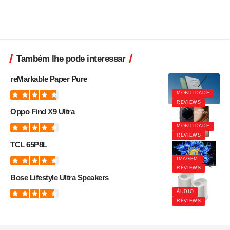
Também lhe pode interessar
reMarkable Paper Pure
MOBILIDADE
REVIEWS
Oppo Find X9 Ultra
MOBILIDADE
REVIEWS
TCL 65P8L
IMAGEM
REVIEWS
Bose Lifestyle Ultra Speakers
ÁUDIO
REVIEWS