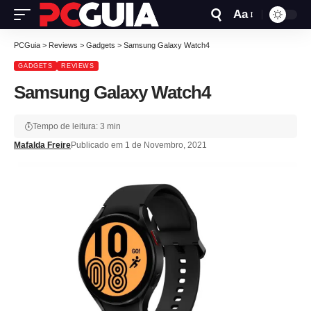
Aa
PCGuia
>
Reviews
>
Gadgets
>
Samsung Galaxy Watch4
GADGETS
REVIEWS
Samsung Galaxy Watch4
Tempo de leitura: 3 min
Mafalda Freire
Publicado em 1 de Novembro, 2021