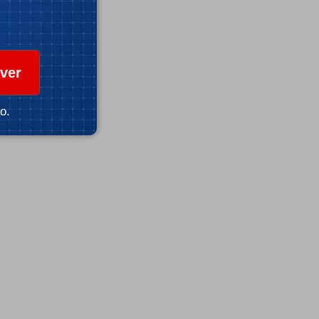
ver
o.