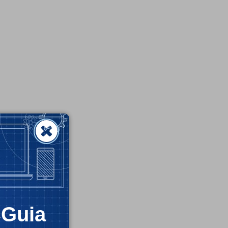
CGuia