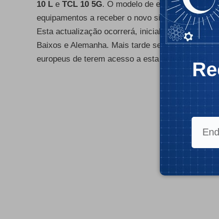
10 L
e
TCL 10 5G
. O modelo de entrada TCL 10 SE
equipamentos a receber o novo sistema operativo
Esta actualização ocorrerá, inicialmente, em ape
Baixos e Alemanha. Mais tarde será a vez dos uti
europeus de terem acesso a esta actualização.
Re
- Publ
- Publ