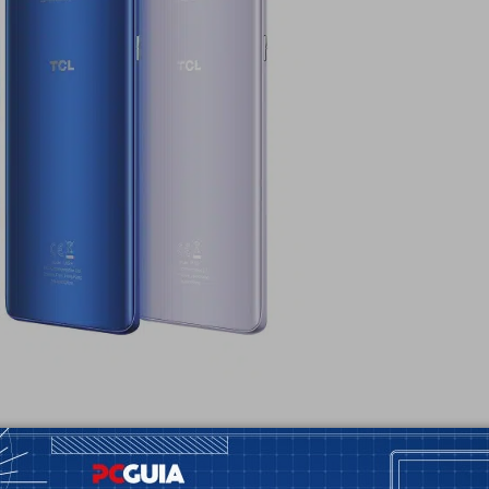
actualização de sistema operativo para Android 11
 estão incluídos o
TCL 10 Pro
,
TCL 10 Plus
,
TCL