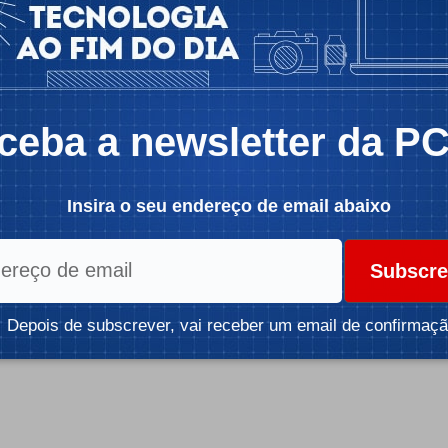
, infelizmente, ficará de fora do lote de
.
nas em Portugal, Espanha, Itália, França, Países
lizadores britânicos, e dos restantes mercados
ceba a newsletter da P
icidade -
icidade -
Insira o seu endereço de email abaixo
Subscre
Depois de subscrever, vai receber um email de confirmaçã