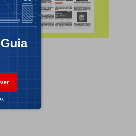
CGuia
ver
o.