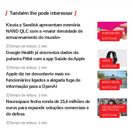
Também lhe pode interessar
Kioxia e Sandisk apresentam memória
NAND QLC com a «maior densidade de
HARDWARE
armazenamento do mundo»
NOTÍCIAS
Tempo de leitura: 2 min
Google Health já sincroniza dados da
pulseira Fitbit com a app Saúde da Apple
APPS
NOTÍCIAS
Tempo de leitura: 1 min
Apple diz ter descoberto mais ex-
funcionários ligados a alegada fuga de
MERCADOS
informação para a OpenAI
NOTÍCIAS
Tempo de leitura: 3 min
Neuraspace fecha ronda de 15,6 milhões de
euros para expandir soluções comerciais e
INTELIGÊNCIA
ARTIFICIAL
de defesa
NOTÍCIAS
Tempo de leitura: 2 min