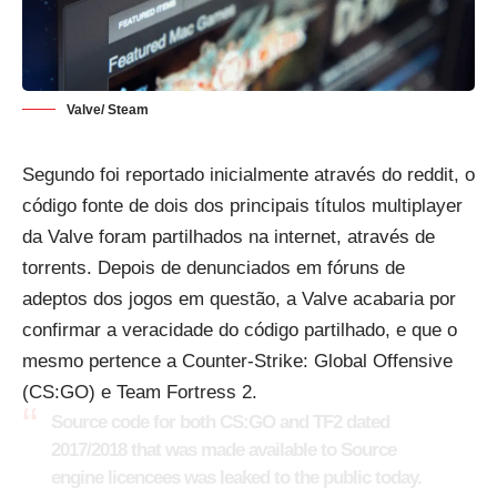
Valve/ Steam
Segundo foi reportado inicialmente através do reddit, o
código fonte de dois dos principais títulos multiplayer
da Valve foram partilhados na internet, através de
torrents. Depois de denunciados em fóruns de
adeptos dos jogos em questão, a Valve acabaria por
confirmar a veracidade do código partilhado, e que o
mesmo pertence a Counter-Strike: Global Offensive
(CS:GO) e Team Fortress 2.
Source code for both CS:GO and TF2 dated
2017/2018 that was made available to Source
engine licencees was leaked to the public today.