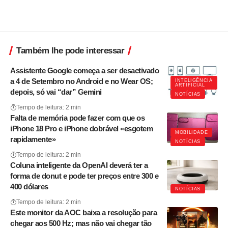
Também lhe pode interessar
Assistente Google começa a ser desactivado
a 4 de Setembro no Android e no Wear OS;
INTELIGÊNCIA
ARTIFICIAL
depois, só vai “dar” Gemini
NOTÍCIAS
Tempo de leitura: 2 min
Falta de memória pode fazer com que os
iPhone 18 Pro e iPhone dobrável «esgotem
MOBILIDADE
rapidamente»
NOTÍCIAS
Tempo de leitura: 2 min
Coluna inteligente da OpenAI deverá ter a
forma de donut e pode ter preços entre 300 e
400 dólares
NOTÍCIAS
Tempo de leitura: 2 min
Este monitor da AOC baixa a resolução para
chegar aos 500 Hz; mas não vai chegar tão