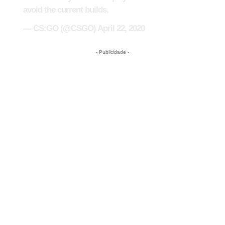
avoid the current builds.
— CS:GO (@CSGO)
April 22, 2020
- Publicidade -