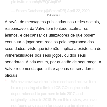
pic.twitter.com/qWEQGbq9Y6
— Steam Database (@SteamDB)
April 22, 2020
- Publicidade -
Através de mensagens publicadas nas redes sociais,
responsáveis da Valve têm tentado acalmar os
ânimos, e descansar os utilizadores de que podem
continuar a jogar sem receios pela segurança dos
seus dados, visto que isto não implica a existência de
vulnerabilidades dos seus jogos, ou dos seus
servidores. Ainda assim, por questão de segurança, a
Valve recomenda que utilize apenas os servidores
oficiais.
We have reviewed the leaked code and believe it to
be a reposting of a limited CS:GO engine code
depot released to partners in late 2017, and
originally leaked in 2018. From this review, we have
not found any reason for players to be alarmed or