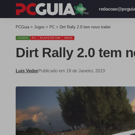
redaccao@pcguia
PCGuia
>
Jogos
>
PC
>
Dirt Rally 2.0 tem novo trailer
JOGOS
PC
PLAYSTATION
XBOX
Dirt Rally 2.0 tem n
Luis Vedor
Publicado em 18 de Janeiro, 2019