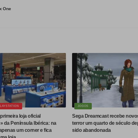
x One
LAYSTATION
JOGOS
primeira loja oficial
Sega Dreamcast recebe novos 
» da Península Ibérica: na
terror um quarto de século dep
apenas um corner e fica
sido abandonada
ma loja