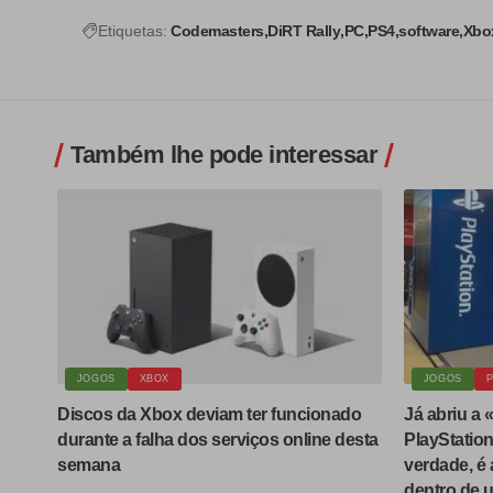
Etiquetas:
Codemasters
DiRT Rally
PC
PS4
software
Xbo
Também lhe pode interessar
JOGOS
XBOX
JOGOS
P
Discos da Xbox deviam ter funcionado
Já abriu a «
durante a falha dos serviços online desta
PlayStation
semana
verdade, é 
dentro de u