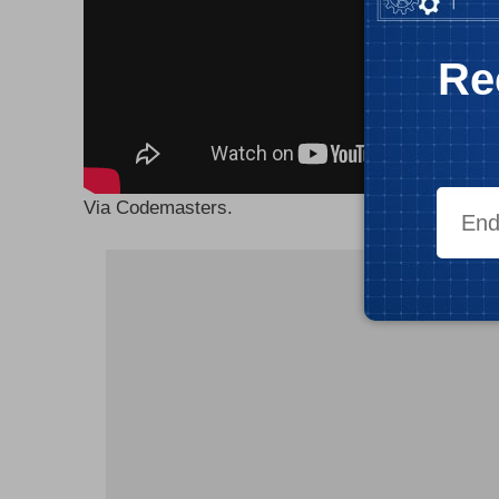
Re
Via Codemasters.
- Publ