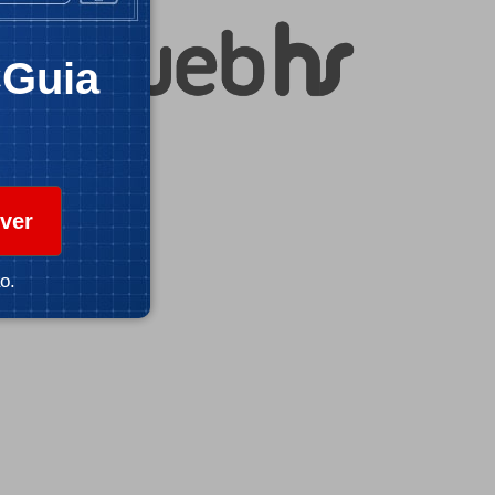
CGuia
ver
o.