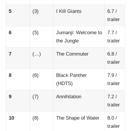
5
(3)
I Kill Giants
6.7
/
trailer
6
(5)
Jumanji: Welcome to
7.7
/
the Jungle
trailer
7
(…)
The Commuter
6.8
/
trailer
8
(6)
Black Panther
7.9
/
(HDTS)
trailer
9
(7)
Annihilation
7.2
/
trailer
10
(8)
The Shape of Water
8.0
/
trailer