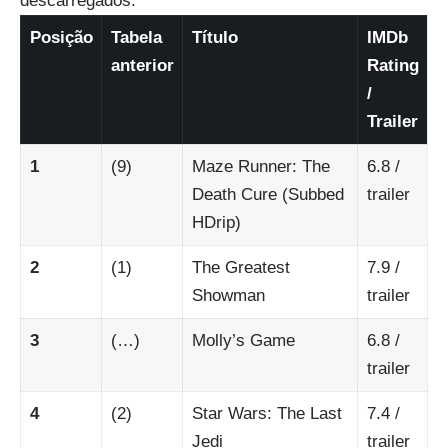
descarregados.
Posição
Tabela
Título
IMDb
anterior
Rating
/
Trailer
1
(9)
Maze Runner: The
6.8
/
Death Cure
(Subbed
trailer
HDrip)
2
(1)
The Greatest
7.9
/
Showman
trailer
3
(…)
Molly’s Game
6.8
/
trailer
4
(2)
Star Wars: The Last
7.4
/
Jedi
trailer