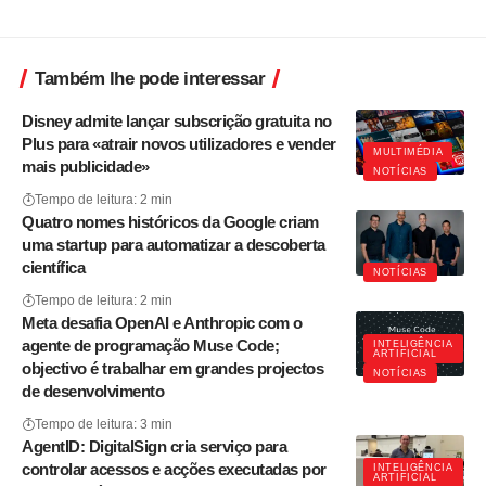
Também lhe pode interessar
Disney admite lançar subscrição gratuita no
Plus para «atrair novos utilizadores e vender
MULTIMÉDIA
mais publicidade»
NOTÍCIAS
Tempo de leitura: 2 min
Quatro nomes históricos da Google criam
uma startup para automatizar a descoberta
científica
NOTÍCIAS
Tempo de leitura: 2 min
Meta desafia OpenAI e Anthropic com o
agente de programação Muse Code;
INTELIGÊNCIA
ARTIFICIAL
objectivo é trabalhar em grandes projectos
NOTÍCIAS
de desenvolvimento
Tempo de leitura: 3 min
AgentID: DigitalSign cria serviço para
controlar acessos e acções executadas por
INTELIGÊNCIA
ARTIFICIAL