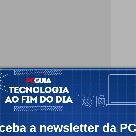
nticação de dois factores os sistemas de
o norma nos dispositivos móveis, como os sensores
 da Apple.
ceba a newsletter da P