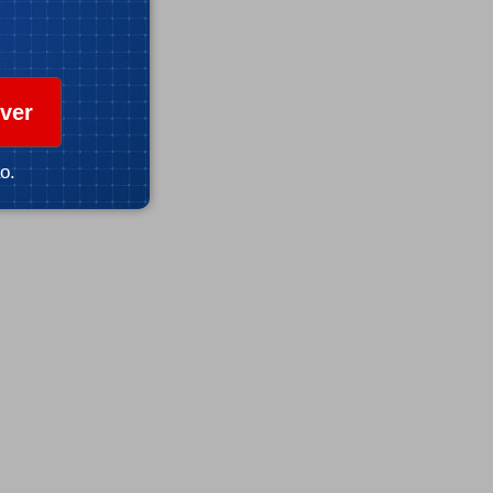
ver
o.