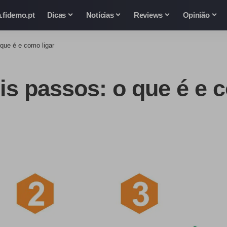
.fidemo.pt
Dicas
Notícias
Reviews
Opinião
que é e como ligar
is passos: o que é e 