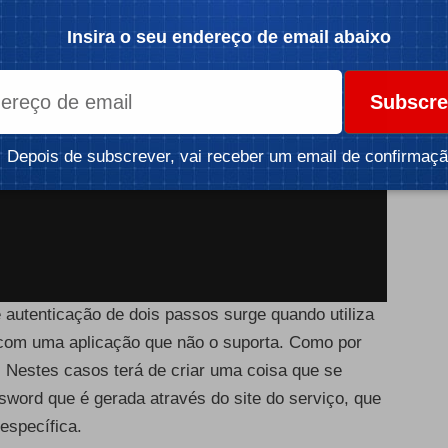
Insira o seu endereço de email abaixo
Subscre
Depois de subscrever, vai receber um email de confirmaçã
autenticação de dois passos surge quando utiliza
com uma aplicação que não o suporta. Como por
 Nestes casos terá de criar uma coisa que se
word que é gerada através do site do serviço, que
específica.