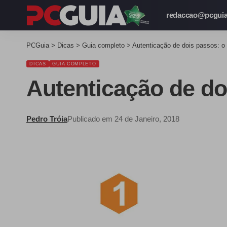
redaccao@pcguia
PCGuia
>
Dicas
>
Guia completo
>
Autenticação de dois passos: o 
DICAS
GUIA COMPLETO
Autenticação de do
Pedro Tróia
Publicado em 24 de Janeiro, 2018