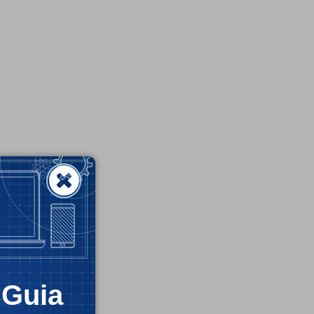
CGuia