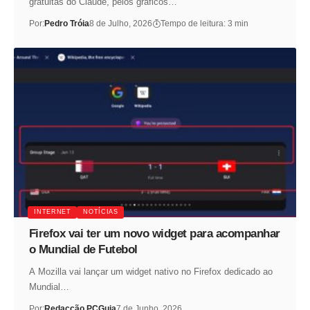
gratuitas do Claude, pelos gráficos…
Por:
Pedro Tróia
8 de Julho, 2026
Tempo de leitura: 3 min
INTERNET
NOTÍCIAS
Firefox vai ter um novo widget para acompanhar
o Mundial de Futebol
A Mozilla vai lançar um widget nativo no Firefox dedicado ao
Mundial…
Por:
Redacção PCGuia
7 de Junho, 2026