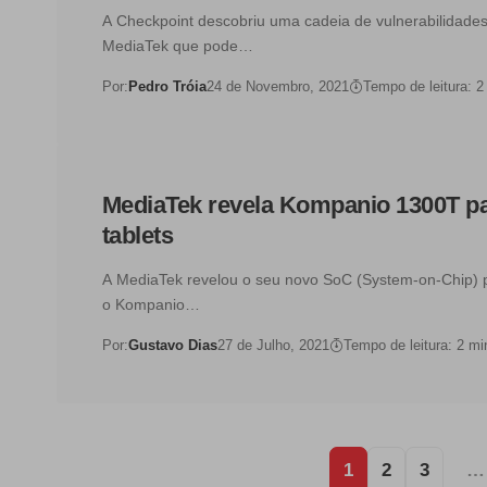
A Checkpoint descobriu uma cadeia de vulnerabilidades
MediaTek que pode…
Por:
Pedro Tróia
24 de Novembro, 2021
Tempo de leitura: 2
MediaTek revela Kompanio 1300T p
tablets
A MediaTek revelou o seu novo SoC (System-on-Chip) p
o Kompanio…
Por:
Gustavo Dias
27 de Julho, 2021
Tempo de leitura: 2 mi
1
2
3
…