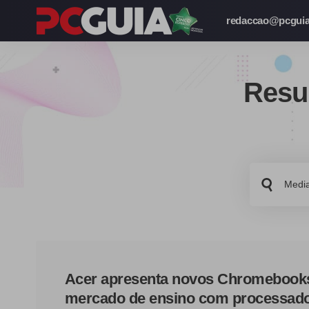
redaccao@pcguia
Resu
Bus
por:
Acer apresenta novos Chromebook
mercado de ensino com processad