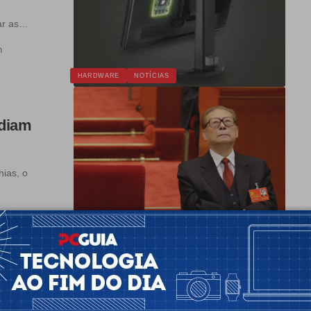
rar as…
n
HARDWARE
NOTÍCIAS
adiam
ias, o
 1 min
NOTÍCIAS
 com