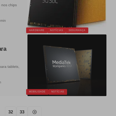
 nos chips
 min
HARDWARE
NOTÍCIAS
SEGURANÇA
ara
ara tablets,
n
MOBILIDADE
NOTÍCIAS
32
33