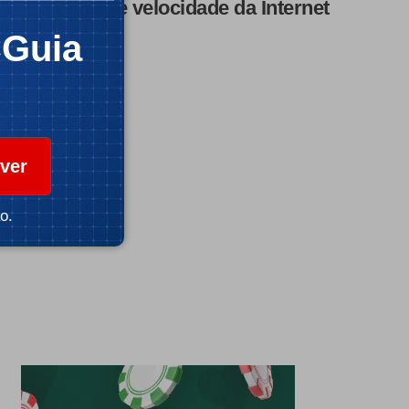
Teste de velocidade da Internet
CGuia
ver
o.