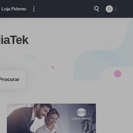
Loja Fidemo
iaTek