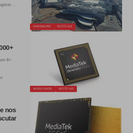
negócio…
HARDWARE
NOTÍCIAS
9000+
gon 8+
in
MOBILIDADE
NOTÍCIAS
de nos
scutar