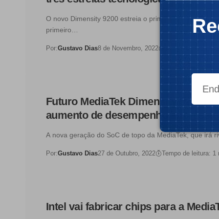
O novo Dimensity 9200 estreia o primeiro núcleo ARM 
Re
primeiro…
Por:
Gustavo Dias
8 de Novembro, 2022
Tempo de leitura: 
Futuro MediaTek Dimensity 9200 rev
aumento de desempenho impressio
A nova geração do SoC de topo da MediaTek, que irá ri
Por:
Gustavo Dias
27 de Outubro, 2022
Tempo de leitura: 1
Intel vai fabricar chips para a Media