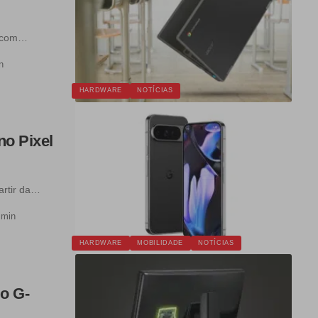
o com…
n
HARDWARE
NOTÍCIAS
o Pixel
artir da…
 min
HARDWARE
MOBILIDADE
NOTÍCIAS
 o G-