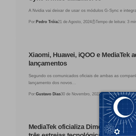
A Nvidia vai deixar de usar os módulos G-Sync e integ
Por:
Pedro Tróia
21 de Agosto, 2024
Tempo de leitura: 3 mi
Xiaomi, Huawei, iQOO e MediaTek 
lançamentos
Segundo os comunicados oficiais de ambas as companh
lançamento dos novos…
Por:
Gustavo Dias
30 de Novembro, 2022
Tempo de leitura:
MediaTek oficializa Dimensity 9200
três estreias tecnológicas