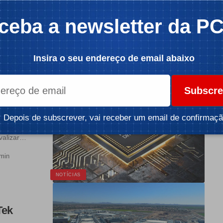
Cortex-X3, o
ceba a newsletter da P
2 min
Insira o seu endereço de email abaixo
NOTÍCIAS
Subscre
ela
nante
Depois de subscrever, vai receber um email de confirmaçã
valizar…
 min
NOTÍCIAS
Tek