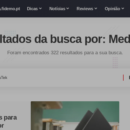
.fidemo.pt
Dicas
Notícias
Reviews
Opinião
ltados da busca por: Med
Foram encontrados 322 resultados para a sua busca.
ca
s para
or